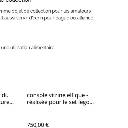
omme objet de collection pour les amateurs
eut aussi servir d'écrin pour bague ou alliance
une utilisation alimentaire
e du
console vitrine elfique -
ture
réalisée pour le set lego
rivendell 10316 par l'Artelier
de julien
750,00 €