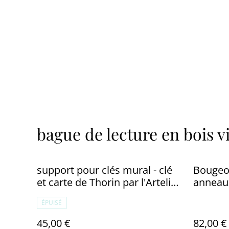
bague de lecture en bois v
support pour clés mural - clé
Bougeoi
et carte de Thorin par l'Artelier
anneaux
de julien
Rivendel
ÉPUISÉ
45,00 €
82,00 €