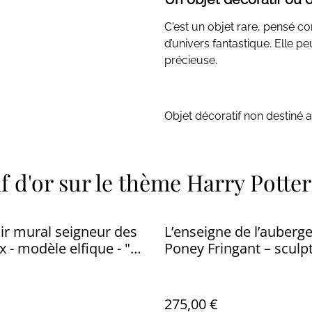
C'est un objet rare, pensé c
d’univers fantastique. Elle p
précieuse.
Objet décoratif non destiné a 
if d'or sur le thème Harry Potter
r mural seigneur des
L’enseigne de l’auberg
 - modèle elfique - "
Poney Fringant – sculp
l "
recto verso en bois
275,00 €